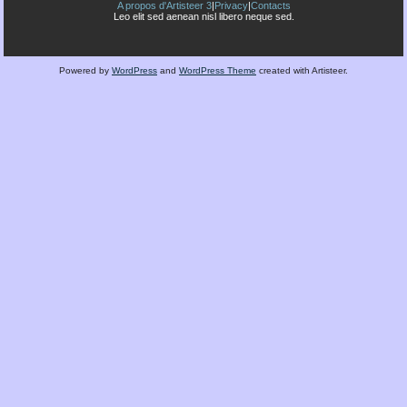
A propos d'Artisteer 3
|
Privacy
|
Contacts
Leo elit sed aenean nisl libero neque sed.
Powered by
WordPress
and
WordPress Theme
created with Artisteer.