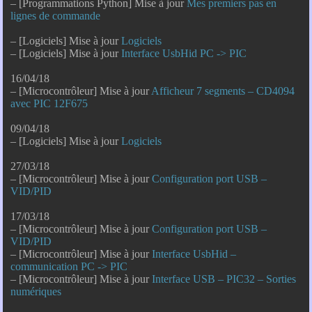
– [Programmations Python] Mise à jour
Mes premiers pas en
lignes de commande
– [Logiciels] Mise à jour
Logiciels
– [Logiciels] Mise à jour
Interface UsbHid PC -> PIC
16/04/18
– [Microcontrôleur] Mise à jour
Afficheur 7 segments – CD4094
avec PIC 12F675
09/04/18
– [Logiciels] Mise à jour
Logiciels
27/03/18
– [Microcontrôleur] Mise à jour
Configuration port USB –
VID/PID
17/03/18
– [Microcontrôleur] Mise à jour
Configuration port USB –
VID/PID
– [Microcontrôleur] Mise à jour
Interface UsbHid –
communication PC -> PIC
– [Microcontrôleur] Mise à jour
Interface USB – PIC32 – Sorties
numériques