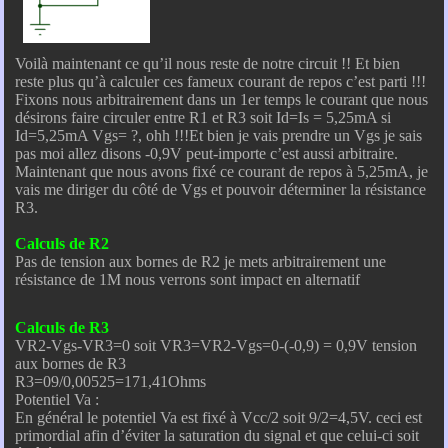
Voilà maintenant ce qu’il nous reste de notre circuit !! Et bien
reste plus qu’à calculer ces fameux courant de repos c’est parti !!!
Fixons nous arbitrairement dans un 1er temps le courant que nous
désirons faire circuler entre R1 et R3 soit Id=Is = 5,25mA si
Id=5,25mA Vgs= ?, ohh !!!Et bien je vais prendre un Vgs je sais
pas moi allez disons -0,9V peut-importe c’est aussi arbitraire.
Maintenant que nous avons fixé ce courant de repos à 5,25mA, je
vais me diriger du côté de Vgs et pouvoir déterminer la résistance
R3.
Calculs de R2
Pas de tension aux bornes de R2 je mets arbitrairement une
résistance de 1M nous verrons sont impact en alternatif
Calculs de R3
VR2-Vgs-VR3=0 soit VR3=VR2-Vgs=0-(-0,9) = 0,9V tension
aux bornes de R3
R3=09/0,00525=171,41Ohms
Potentiel Va :
En général le potentiel Va est fixé à Vcc/2 soit 9/2=4,5V. ceci est
primordial afin d’éviter la saturation du signal et que celui-ci soit