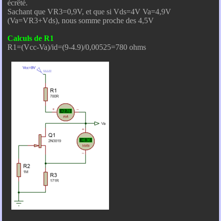
écrêté.
Sachant que VR3=0,9V, et que si Vds=4V Va=4,9V
(Va=VR3+Vds), nous somme proche des 4,5V
Calculs de R1
R1=(Vcc-Va)/id=(9-4.9)/0,00525=780 ohms