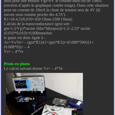
ainsi pour une tension Vgs=0V le courant maxi est de 10mA
(environ d’après le graphique courbe rouge). Dans cette situation
pour un courant de 10mA la chute de tension sera de 4V (là
encore nous somme proche des 4,5V).
R1=(9-4,5)/0,010=450 Ohms (500 Ohms)
Calculs de la transconductance (gm) soit :
gm=(-2/Vp)*racine (Idss*Id(repos))=(-2/-2,5)* racine
(0,010*0,010)=0,008mmohm
le gaine est donc égale à :
Av=Vs/Ve= – (gm*R1)/(1+(gm*R3))=(0.008*500)/(1+
(0.008*0))= – 4
Vs= – 4*Ve
Proto en photo
Le calcul suivant donne Vs= – 4*Ve