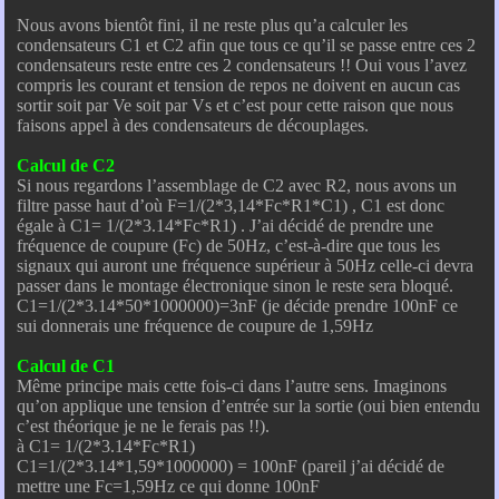
Nous avons bientôt fini, il ne reste plus qu’a calculer les
condensateurs C1 et C2 afin que tous ce qu’il se passe entre ces 2
condensateurs reste entre ces 2 condensateurs !! Oui vous l’avez
compris les courant et tension de repos ne doivent en aucun cas
sortir soit par Ve soit par Vs et c’est pour cette raison que nous
faisons appel à des condensateurs de découplages.
Calcul de C2
Si nous regardons l’assemblage de C2 avec R2, nous avons un
filtre passe haut d’où F=1/(2*3,14*Fc*R1*C1) , C1 est donc
égale à C1= 1/(2*3.14*Fc*R1) . J’ai décidé de prendre une
fréquence de coupure (Fc) de 50Hz, c’est-à-dire que tous les
signaux qui auront une fréquence supérieur à 50Hz celle-ci devra
passer dans le montage électronique sinon le reste sera bloqué.
C1=1/(2*3.14*50*1000000)=3nF (je décide prendre 100nF ce
sui donnerais une fréquence de coupure de 1,59Hz
Calcul de C1
Même principe mais cette fois-ci dans l’autre sens. Imaginons
qu’on applique une tension d’entrée sur la sortie (oui bien entendu
c’est théorique je ne le ferais pas !!).
à C1= 1/(2*3.14*Fc*R1)
C1=1/(2*3.14*1,59*1000000) = 100nF (pareil j’ai décidé de
mettre une Fc=1,59Hz ce qui donne 100nF