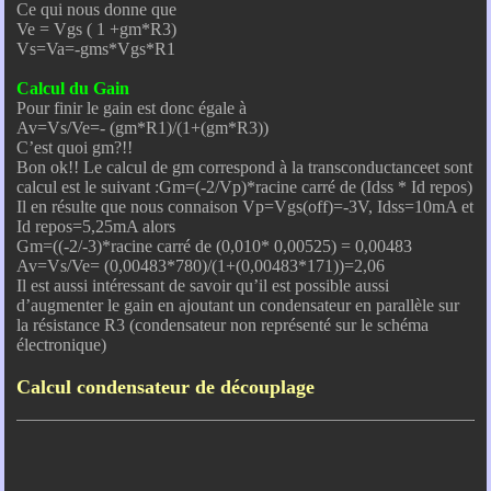
Ce qui nous donne que
Ve = Vgs ( 1 +gm*R3)
Vs=Va=-gms*Vgs*R1
Calcul du Gain
Pour finir le gain est donc égale à
Av=Vs/Ve=- (gm*R1)/(1+(gm*R3))
C’est quoi gm?!!
Bon ok!! Le calcul de gm correspond à la transconductanceet sont
calcul est le suivant :Gm=(-2/Vp)*racine carré de (Idss * Id repos)
Il en résulte que nous connaison Vp=Vgs(off)=-3V, Idss=10mA et
Id repos=5,25mA alors
Gm=((-2/-3)*racine carré de (0,010* 0,00525) = 0,00483
Av=Vs/Ve= (0,00483*780)/(1+(0,00483*171))=2,06
Il est aussi intéressant de savoir qu’il est possible aussi
d’augmenter le gain en ajoutant un condensateur en parallèle sur
la résistance R3 (condensateur non représenté sur le schéma
électronique)
Calcul condensateur de découplage