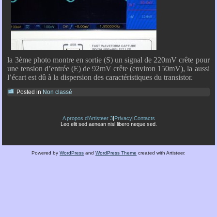
la 3ème photo montre en sortie (S) un signal de 220mV crête pour
une tension d’entrée (E) de 92mV crête (environ 150mV), la aussi
l’écart est dû à la dispersion des caractéristiques du transistor.
Posted in
Non classé
A propos d'Artisteer 3
|
Privacy
|
Contacts
Leo elit sed aenean nisl libero neque sed.
Powered by
WordPress
and
WordPress Theme
created with Artisteer.