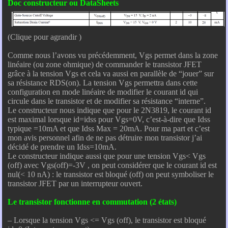
Doc constructeur ou DataSheets
(Clique pour agrandir )
Comme nous l’avons vu précédemment, Vgs permet dans la zone
linéaire (ou zone ohmique) de commander le transistor JFET
grâce à la tension Vgs et cela va aussi en parallèle de “jouer” sur
sa résistance RDS(on). La tension Vgs permettra dans cette
configuration en mode linéaire de modifier le courant id qui
circule dans le transistor et de modifier sa résistance “interne”.
Le constructeur nous indique que pour le 2N3819, le courant id
est maximal lorsque id=idss pour Vgs=0V, c’est-à-dire que Idss
typique =10mA et que Idss Max = 20mA. Pour ma part et c’est
mon avis personnel afin de ne pas détruire mon transistor j’ai
décidé de prendre un Idss=10mA.
Le constructeur indique aussi que pour une tension Vgs< Vgs
(off) avec Vgs(off)=-3V , on peut considérer que le courant id est
nul(< 10 nA) : le transistor est bloqué (off) on peut symboliser le
transistor JFET par un interrupteur ouvert.
Le transistor fonctionne en commutation (2 états)
– Lorsque la tension Vgs <= Vgs (off), le transistor est bloqué