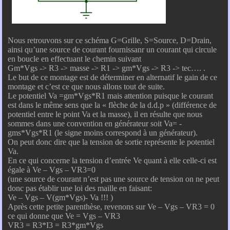
Nous retrouvons sur ce schéma G=Grille, S=Source, D=Drain,
ainsi qu’une source de courant fournissanr un courant qui circule
en boucle en effectuant le chemin suivant
Gm*Vgs -> R3 -> masse -> R1 -> gm*Vgs -> R3 -> tec…. .
Le but de ce montage est de déterminer en alternatif le gain de ce
montage et c’est ce que nous allons tout de suite.
Le potentiel Va =gm*Vgs*R1 mais attention puisque le courant
est dans le même sens que la « flèche de la d.d.p » (différence de
potentiel entre le point Va et la masse), il en résulte que nous
sommes dans une convention en générateur soit Va= -
gms*Vgs*R1 (le signe moins correspond à un générateur).
On peut donc dire que la tension de sortie représente le potentiel
Va.
En ce qui concerne la tension d’entrée Ve quant à elle celle-ci est
égale à Ve – Vgs – VR3=0
(une source de courant n’est pas une source de tension on ne peut
donc pas établir une loi des maille en faisant:
Ve – Vgs – V(gm*Vgs)- Va !!! )
Après cette petite parenthèse, revenons sur Ve – Vgs – VR3 = 0
ce qui donne que Ve = Vgs – VR3
VR3 = R3*I3 = R3*gm*Vgs