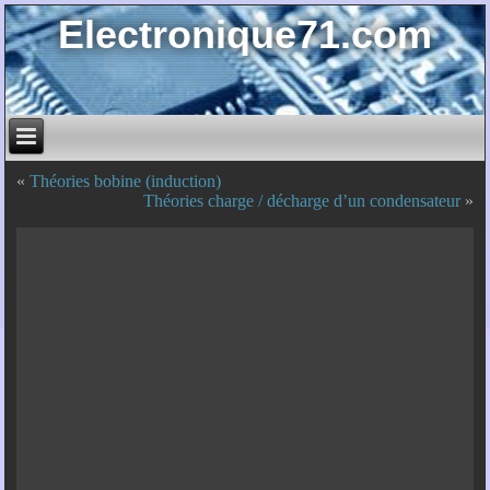
Electronique71.com
«
Théories bobine (induction)
Théories charge / décharge d’un condensateur
»