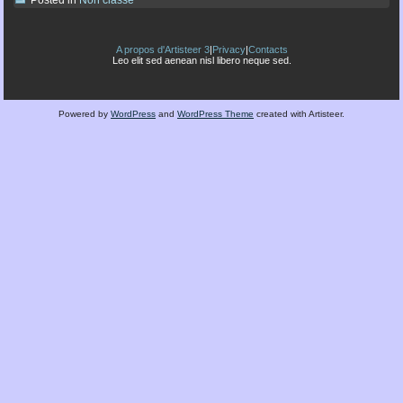
Posted in
Non classé
A propos d'Artisteer 3
|
Privacy
|
Contacts
Leo elit sed aenean nisl libero neque sed.
Powered by
WordPress
and
WordPress Theme
created with Artisteer.