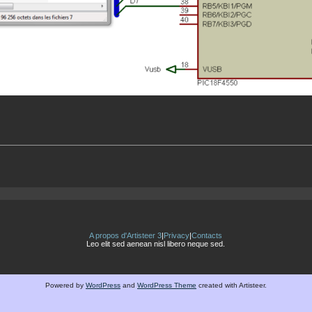
A propos d'Artisteer 3
|
Privacy
|
Contacts
Leo elit sed aenean nisl libero neque sed.
Powered by
WordPress
and
WordPress Theme
created with Artisteer.