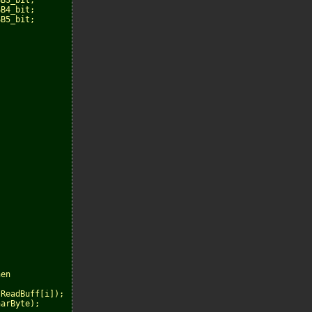
SB3_bit;
SB4_bit;
B5_bit;

hen
(ReadBuff[i]);
harByte);