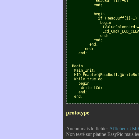
             ReadBuff[i]:=0;
            end;
            begin
              if (ReadBuff[i]=1)
               begin
                iValueColomnLcd:
                Lcd_Cmd(_LCD_CLE
               end;
            end;
          end;
        end;
     end;

  Begin
   Main_Init;
   HID_Enable(@Readbuff,@WriteBu
   While true do
     begin
      Write_LCd;
     end;
   end.
prototype
Aucun mais le fichier
Afficheur Usb
Non testé sur platine EasyPic mais le