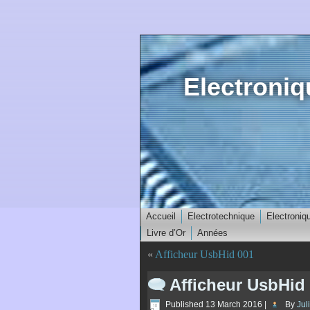
Electroni
Accueil
Electrotechnique
Electroniq
Livre d’Or
Années
«
Afficheur UsbHid 001
Afficheur UsbHid
Published
13 March 2016
|
By
Jul