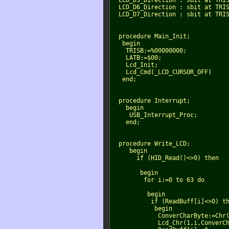
  LCD_D5_Direction : sbit at TRI
  LCD_D6_Direction : sbit at TRI
  LCD_D7_Direction : sbit at TRIS
  procedure Main_Init;
   begin
    TRISB:=%00000000;
    LATB:=$00;
    Lcd_Init;
    Lcd_Cmd(_LCD_CURSOR_OFF)
   end;

  procedure Interrupt;
    begin
     USB_Interrupt_Proc;
    end;

  procedure Write_LCD;
     begin
       if (HID_Read()<>0) then
        begin
         for i:=0 to 63 do
          begin
           if (ReadBuff[i]<>0) t
            begin
             ConverCharByte:=Chr
             Lcd_Chr(1,i,ConverC