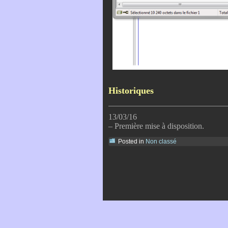
Historiques
13/03/16
– Première mise à disposition.
Posted in
Non classé