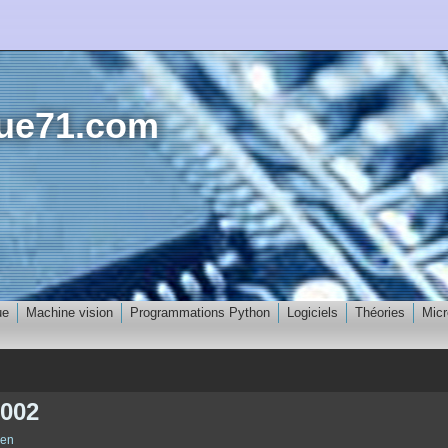
que71.com
ue
Machine vision
Programmations Python
Logiciels
Théories
Micr
 002
ien