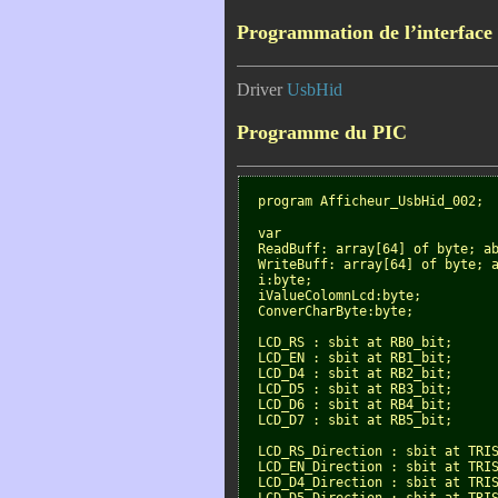
Programmation de l’interface
Driver
UsbHid
Programme du PIC
  program Afficheur_UsbHid_002;
  var
  ReadBuff: array[64] of byte; a
  WriteBuff: array[64] of byte; 
  i:byte;
  iValueColomnLcd:byte;
  ConverCharByte:byte;
  LCD_RS : sbit at RB0_bit;
  LCD_EN : sbit at RB1_bit;
  LCD_D4 : sbit at RB2_bit;
  LCD_D5 : sbit at RB3_bit;
  LCD_D6 : sbit at RB4_bit;
  LCD_D7 : sbit at RB5_bit;
  LCD_RS_Direction : sbit at TRI
  LCD_EN_Direction : sbit at TRI
  LCD_D4_Direction : sbit at TRI