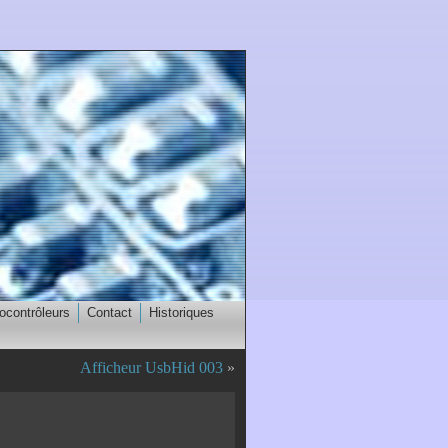
ocontrôleurs
Contact
Historiques
Afficheur UsbHid 003
»