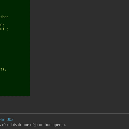
 then
=0;
AR) ;
ff);
Hid 002
s résultats donne déjà un bon aperçu.