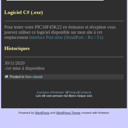
Logiciel C# (.exe)
Pour tester votre PIC18F45K22 en émission et réception vous
pouvez utiliser ce logiciel disponible sur mon site à cet
emplacement
Interface Port série (SerialPort – Rx / Tx)
Historiques
30/11/2020
-1er mise à disposition
Posted in
Non classé
A propos d'Artisteer 3
|
Privacy
|
Contacts
Leo elit sed aenean nisl libero neque sed.
Powered by
WordPress
and
WordPress Theme
created with Artisteer.