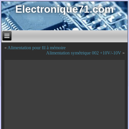
Electronique71.com
«
Alimentation pour fil à mémoire
Alimentation symétrique 002 +10V/-10V
»