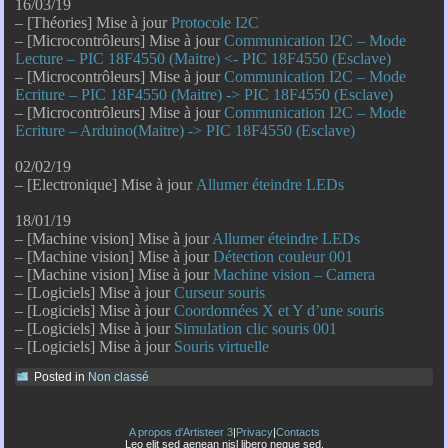
16/03/19
– [Théories] Mise à jour
Protocole I2C
– [Microcontrôleurs] Mise à jour
Communication I2C – Mode
Lecture – PIC 18F4550 (Maitre) <- PIC 18F4550 (Esclave)
– [Microcontrôleurs] Mise à jour
Communication I2C – Mode
Ecriture – PIC 18F4550 (Maitre) -> PIC 18F4550 (Esclave)
– [Microcontrôleurs] Mise à jour
Communication I2C – Mode
Ecriture – Arduino(Maitre) -> PIC 18F4550 (Esclave)
02/02/19
– [Electronique] Mise à jour
Allumer éteindre LEDs
18/01/19
– [Machine vision] Mise à jour
Allumer éteindre LEDs
– [Machine vision] Mise à jour
Détection couleur 001
– [Machine vision] Mise à jour
Machine vision – Camera
– [Logiciels] Mise à jour
Curseur souris
– [Logiciels] Mise à jour
Coordonnées X et Y d’une souris
– [Logiciels] Mise à jour
Simulation clic souris 001
– [Logiciels] Mise à jour
Souris virtuelle
Posted in
Non classé
A propos d'Artisteer 3
|
Privacy
|
Contacts
Leo elit sed aenean nisl libero neque sed.