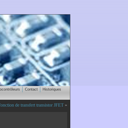
ocontrôleurs
Contact
Historiques
onction de transfert transistor JFET
»