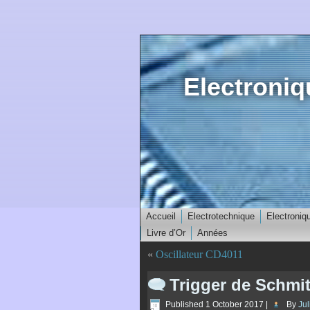
Electroni
Accueil
Electrotechnique
Electroniq
Livre d’Or
Années
«
Oscillateur CD4011
Trigger de Schmit
Published
1 October 2017
|
By
Jul