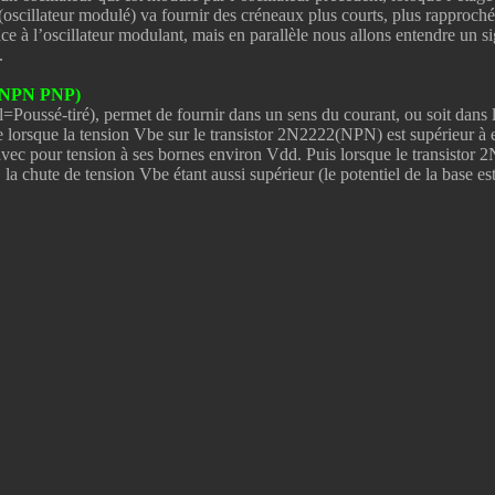
(oscillateur modulé) va fournir des créneaux plus courts, plus rapproché
ce à l’oscillateur modulant, mais en parallèle nous allons entendre un s
.
n NPN PNP)
ussé-tiré), permet de fournir dans un sens du courant, ou soit dans l’a
ue lorsque la tension Vbe sur le transistor 2N2222(NPN) est supérieur à e
 avec pour tension à ses bornes environ Vdd. Puis lorsque le transistor 2
la chute de tension Vbe étant aussi supérieur (le potentiel de la base est