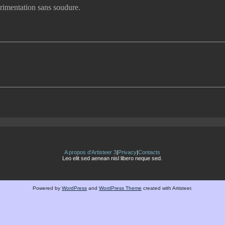
rimentation sans soudure.
A propos d'Artisteer 3
|
Privacy
|
Contacts
Leo elit sed aenean nisl libero neque sed.
Powered by
WordPress
and
WordPress Theme
created with Artisteer.