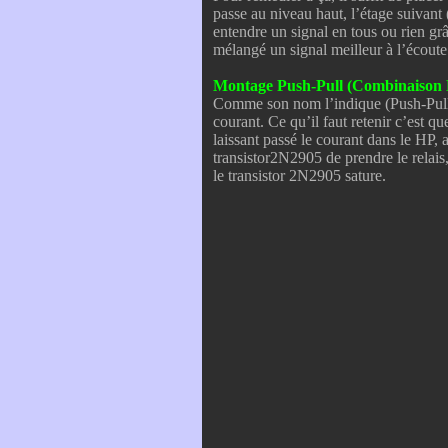
passe au niveau haut, l’étage suivant 
entendre un signal en tous ou rien grâ
mélangé un signal meilleur à l’écoute
Montage Push-Pull (Combinaiso
Comme son nom l’indique (Push-Pull=Po
courant. Ce qu’il faut retenir c’est q
laissant passé le courant dans le HP,
transistor2N2905 de prendre le relais, 
le transistor 2N2905 sature.