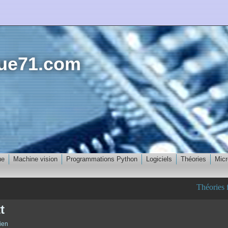
que71.com
ue
Machine vision
Programmations Python
Logiciels
Théories
Micr
Théories f
t
ien