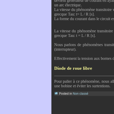
devient générateur de courant en ayant
un arc électrique.
La vitesse du phénomène transitoire v
grecque Tau: t= L / R [s].
La forme du courant dans le circuit est
La vitesse du phénomène transitoire 
grecque Tau: t = L / R [s].
Nous parlons de phénomènes transit
(interrupteur).
Effectivement la tension aux bornes 
Diode de roue libre
Pour palier à ce phénomène, nous al
une bobine et éviter les surtentions.
Posted in
Non classé