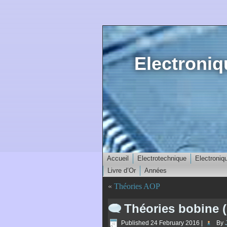
Electroni
Accueil
Electrotechnique
Electroniq
Livre d’Or
Années
«
Théories AOP
Théories bobine (
Published
24 February 2016
|
By