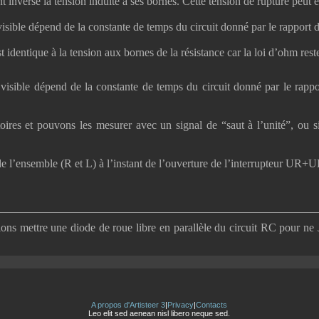
 inversé la tension induite à ses bornes. Cette tension de rupture peut 
isible dépend de la constante de temps du circuit donné par le rapport d
 identique à la tension aux bornes de la résistance car la loi d’ohm reste 
visible dépend de la constante de temps du circuit donné par le rappo
oires et pouvons les mesurer avec un signal de “saut à l’unité”, ou
de l’ensemble (R et L) à l’instant de l’ouverture de l’interrupteur UR+
lons mettre une diode de roue libre en parallèle du circuit RC pour n
A propos d'Artisteer 3
|
Privacy
|
Contacts
Leo elit sed aenean nisl libero neque sed.