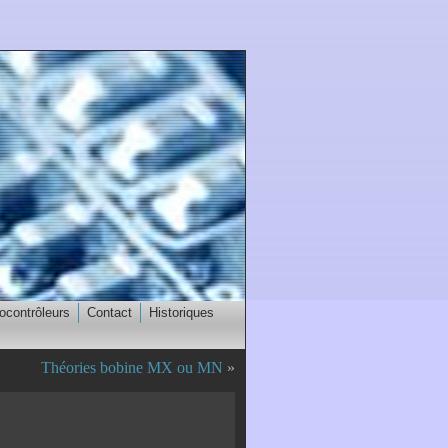
ocontrôleurs
Contact
Historiques
Théories bobine MX ou MN
»