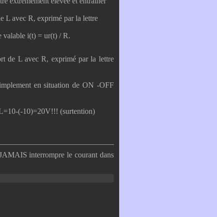
être extrêmement élevée et entraîner
e L avec R, exprimé par la lettre
valable i(t) = ur(t) / R.
rt de L avec R, exprimé par la lettre
 simplement en situation de ON -OFF
UL=10-(-10)=20V!!! (surtention)
e JAMAIS interrompre le courant dans