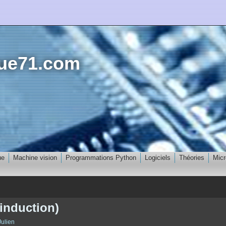
que71.com
ue
Machine vision
Programmations Python
Logiciels
Théories
Micr
induction)
Julien