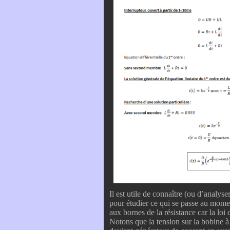
Il est utile de connaître (ou d’analy
pour étudier ce qui se passe au mome
aux bornes de la résistance car la loi d
Notons que la tension sur la bobine à 