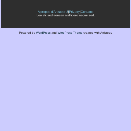
A propos d'Artisteer 3
|
Privacy
|
Contacts
Leo elit sed aenean nisl libero neque sed.
Powered by
WordPress
and
WordPress Theme
created with Artisteer.