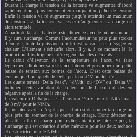
Durant la charge la tension de la batterie va augmenter d’abord
rapidement puis plus lentement en marquant un palier de tension.
Enfin la tension va ré augmenter jusqu’à atteindre un maximum
de tension. Là, la tension va cesser d’augmenter. La charge est
alors terminée.
A partir de là, si la batterie reste alimentée avec le même courant :
Il y aura surcharge. Comme l’accumulateur ne peut plus stocker
d’énergie, toute la puissance qui lui est transmise est dégagée en
chaleur. L’élément s’échauffe alors. Il y a, à ce moment là, la
production d’hydrogène et d’oxygène dans les éléments.
Le début d’élévation de la température de l’accu va faire
légèrement diminuer sa résistance interne et provoquer une petite
baisse de tension aux bornes de l’accu. C’est cette baisse de
tension que l’on appelle le Delta peak ou -DV ou delta V.
Les quatre termes “Delta Peak”, “-dV/dt” ou “DV” ou “Delta V”
indiquent cette variation de la tension de l’accu qui devient
négative après la fin de la charge.
La valeur du Delta peak est d’environ 15mV pour le NiCd mais
de 8 mV pour le NiMh.
Il faut bien avoir à l’esprit que le but est de couper la charge au
plus près du sommet de la courbe de charge. Donc détecter au
plus tôt la fin de charge pour éviter, autant que faire ce peu, la
surcharge qui est créatrice d’effet mémoire pour les deux technos
et destructrice pour le NiMh.