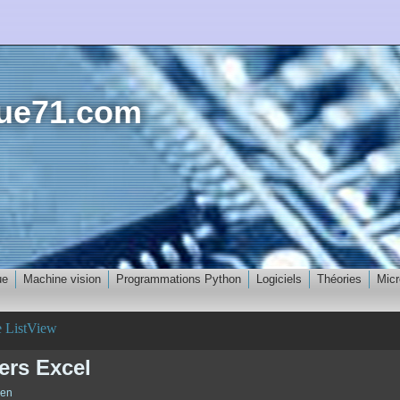
que71.com
ue
Machine vision
Programmations Python
Logiciels
Théories
Micr
e ListView
ers Excel
ien