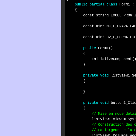
public partial class
 Form1 : 
    {

        const string EXCEL_PROG_I
        const uint MK_E_UNAVAILAB
        const uint DV_E_FORMATETC
public
 Form1()

        {

            InitializeComponent()
        }

private void
 listView1_Se
        {

        }

private void
 button1_Clic
        {

// Mise en mode déta
            listView1.View = Syst
// Construction des 
// La largeur de la 
            listView1.Columns.Add