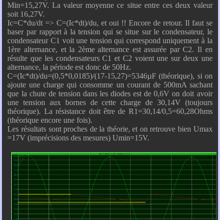
Min=15,27V. La valeur moyenne ce situe entre ces deux valeur
soit 16,27V.
Ic=C*du/dt => C=(Ic*dt)/du, et oui !! Encore de retour. Il faut se
baser par rapport à la tension qui se situe sur le condensateur, le
condensateur C1 voit une tension qui correspond uniquement à la
1ère alternance, et la 2ème alternance est assurée par C2. Il en
résulte que les condensateurs C1 et C2 voient une sur deux une
alternance, la période est donc de 50Hz.
C=(Ic*dt)/du=(0,5*0,0185)/(17-15,27)=5346µF (théorique), si on
ajoute une charge qui consomme un courant de 500mA sachant
que la chute de tension dans les diodes est de 0,6V on doit avoir
une tension aux bornes de cette charge de 30,14V (toujours
théorique). La résistance doit être de R1=30,14/0,5=60,28Ohms
(théorique encore une fois).
Les résultats sont proches de la théorie, et on retrouve bien Umax
=17V (imprécisions des mesures) Umin=15V.