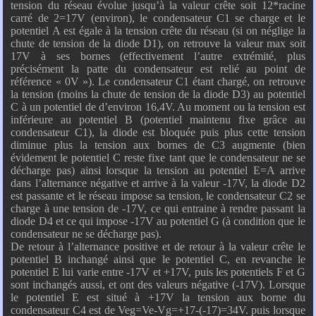
tension du réseau évolue jusqu’à la valeur crête soit 12*racine
carré de 2=17V (environ), le condensateur C1 se charge et le
potentiel A est égale à la tension crête du réseau (si on néglige la
chute de tension de la diode D1), on retrouve la valeur max soit
17V à ses bornes (effectivement l’autre extrémité, plus
précisément la patte du condensateur est relié au point de
référence « 0V »). Le condensateur C1 étant chargé, on retrouve
la tension (moins la chute de tension de la diode D3) au potentiel
C à un potentiel de d’environ 16,4V. Au moment ou la tension est
inférieure au potentiel B (potentiel maintenu fixe grâce au
condensateur C1), la diode est bloquée puis plus cette tension
diminue plus la tension aux bornes de C3 augmente (bien
évidement le potentiel C reste fixe tant que le condensateur ne se
décharge pas) ainsi lorsque la tension au potentiel E=A arrive
dans l’alternance négative et arrive à la valeur -17V, la diode D2
est passante et le réseau impose sa tension, le condensateur C2 se
charge à une tension de -17V, ce qui entraine à rendre passant la
diode D4 et ce qui impose -17V au potentiel G (à condition que le
condensateur ne se décharge pas).
De retour à l’alternance positive et de retour à la valeur crête le
potentiel B inchangé ainsi que le potentiel C, en revanche le
potentiel E lui varie entre -17V et +17V, puis les potentiels F et G
sont inchangés aussi, et ont des valeurs négative (-17V). Lorsque
le potentiel E est situé à +17V la tension aux borne du
condensateur C4 est de Veg=Ve-Vg=+17-(-17)=34V. puis lorsque