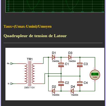
Taux=(Umax-Umini)/Umoyen
Quadrupleur de tension de Latour