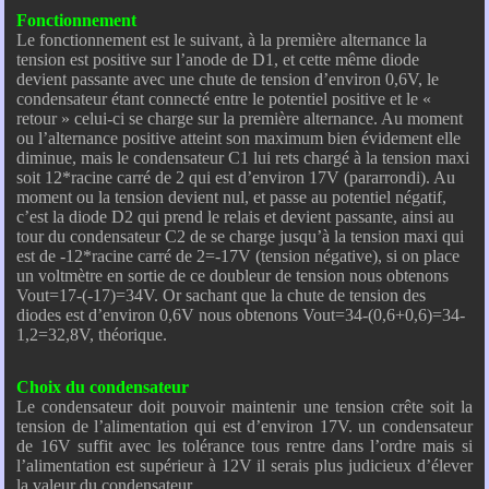
Fonctionnement
Le fonctionnement est le suivant, à la première alternance la
tension est positive sur l’anode de D1, et cette même diode
devient passante avec une chute de tension d’environ 0,6V, le
condensateur étant connecté entre le potentiel positive et le «
retour » celui-ci se charge sur la première alternance. Au moment
ou l’alternance positive atteint son maximum bien évidement elle
diminue, mais le condensateur C1 lui rets chargé à la tension maxi
soit 12*racine carré de 2 qui est d’environ 17V (pararrondi). Au
moment ou la tension devient nul, et passe au potentiel négatif,
c’est la diode D2 qui prend le relais et devient passante, ainsi au
tour du condensateur C2 de se charge jusqu’à la tension maxi qui
est de -12*racine carré de 2=-17V (tension négative), si on place
un voltmètre en sortie de ce doubleur de tension nous obtenons
Vout=17-(-17)=34V. Or sachant que la chute de tension des
diodes est d’environ 0,6V nous obtenons Vout=34-(0,6+0,6)=34-
1,2=32,8V, théorique.
Choix du condensateur
Le condensateur doit pouvoir maintenir une tension crête soit la
tension de l’alimentation qui est d’environ 17V. un condensateur
de 16V suffit avec les tolérance tous rentre dans l’ordre mais si
l’alimentation est supérieur à 12V il serais plus judicieux d’élever
la valeur du condensateur.