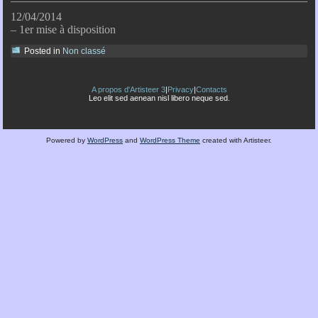
12/04/2014
– 1er mise à disposition
Posted in
Non classé
A propos d'Artisteer 3
|
Privacy
|
Contacts
Leo elit sed aenean nisl libero neque sed.
Powered by
WordPress
and
WordPress Theme
created with Artisteer.