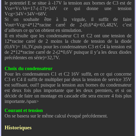
le potentiel E se situe à -17V la tension aux bornes de C3 est de
Vce=Vc-Ve=17-(-17)=34V ce qui donne une tension
Vcg=34V+34V=68V.
Si on souhaite être à la virgule, il suffit de faire
Vout=Vcg=4*12*racine carré de 2-(0,6*4)=65,482V, c’est
d’ailleurs ce qu’on obtient en simulation.
Il en résulte que les condensateur C1 et C2 ont une tension de
12*racine carré de 2 moins la chute de tension de la diode
(0,6V)= 16,3V,puis pour les condensateurs C3 et C4 la tension est
de 2*12*racine carré de 2-(2*0,6V puisque il y’a les deux diodes
précédentes en série)=32,7V.
Choix du condensateur
Pour les condensateurs C1 et C2 16V suffit, en ce qui concerne
C3 et C4 il suffit de multiplier par deux la tension de service 35V
est suffisant, oui!! puisque la tension aux bornes du condensateur
est deux fois plus importante que les deux premiers, et si on
décide de faire un montage en cascade elle sera encore 4 fois plus
importante.
/span>
Courant et tension
On se basera sur le même calcul évoqué précédement.
Historiques