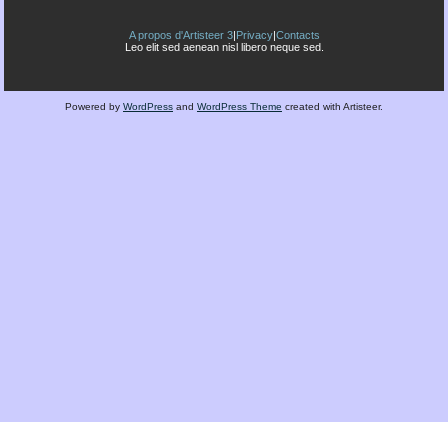
A propos d'Artisteer 3
|
Privacy
|
Contacts
Leo elit sed aenean nisl libero neque sed.
Powered by
WordPress
and
WordPress Theme
created with Artisteer.