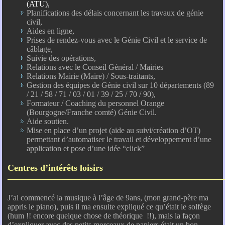
(ATU),
Planifications
des délais concernant les travaux de génie
civil,
Aides en ligne,
Prises de rendez-vous avec le Génie Civil et le service de
câblage,
Suivie des opérations,
Relations avec le Conseil Général / Mairies
Relations Mairie (Maire) / Sous-traitants,
Gestion des équipes de Génie civil sur 10 départements (89
/ 21 / 58 / 71 / 03 / 01 / 39 / 25 / 70 / 90),
Formateur / Coaching du personnel Orange
(Bourgogne/Franche comté) Génie Civil.
Aide soutien.
Mise en place d’un projet (aide au suivi/création d’OT)
permettant d’automatiser le travail et développement d’une
application et pose d’une idée “click”
Centres d’intérêts loisirs
———————————————————————————
J’ai commencé la musique à l’âge de 9ans, (mon grand-père ma
appris le piano), puis il ma ensuite expliqué ce qu’était le solfège
(hum !! encore quelque chose de théorique !!), mais la façon
d’expliquer avec des petits morceaux de papiers était un bon