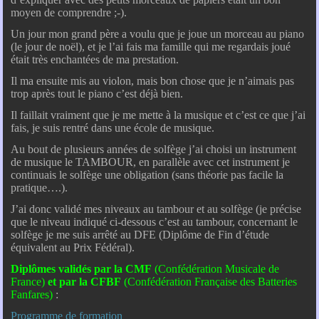
moyen de comprendre ;-).
Un jour mon grand père a voulu que je joue un morceau au piano
(le jour de noël), et je l’ai fais ma famille qui me regardais joué
était très enchantées de ma prestation.
Il ma ensuite mis au violon, mais bon chose que je n’aimais pas
trop après tout le piano c’est déjà bien.
Il faillait vraiment que je me mette à la musique et c’est ce que j’ai
fais, je suis rentré dans une école de musique.
Au bout de plusieurs années de solfège j’ai choisi un instrument
de musique le TAMBOUR, en parallèle avec cet instrument je
continuais le solfège une obligation (sans théorie pas facile la
pratique….).
J’ai donc validé mes niveaux au tambour et au solfège (je précise
que le niveau indiqué ci-dessous c’est au tambour, concernant le
solfège je me suis arrêté au DFE (Diplôme de Fin d’étude
équivalent au Prix Fédéral).
Diplômes validés par la CMF
(Confédération Musicale de
France)
et par la CFBF
(Confédération Française des Batteries
Fanfares)
:
Programme de formation