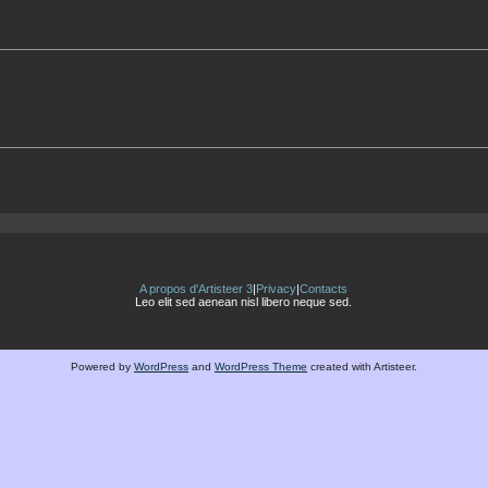
A propos d'Artisteer 3
|
Privacy
|
Contacts
Leo elit sed aenean nisl libero neque sed.
Powered by
WordPress
and
WordPress Theme
created with Artisteer.