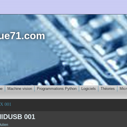
que71.com
ue
Machine vision
Programmations Python
Logiciels
Théories
Micr
MX 001
HIDUSB 001
Julien