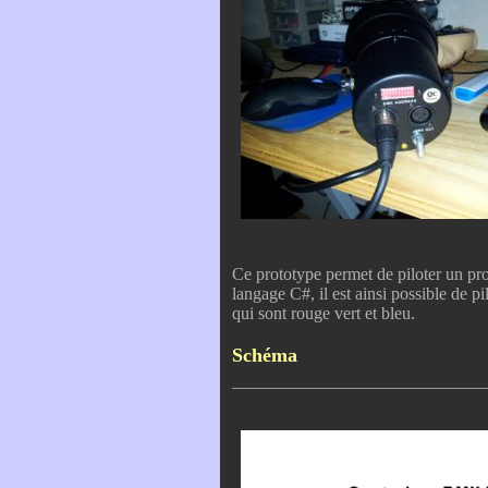
Ce prototype permet de piloter un pr
langage C#, il est ainsi possible de p
qui sont rouge vert et bleu.
Schéma