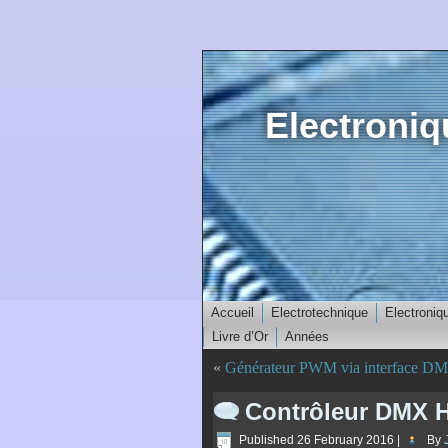
Electroni
Accueil
Electrotechnique
Electroniq
Livre d’Or
Années
«
Générateur PWM via interface D
Contrôleur DMX 
Published
26 February 2016
|
By