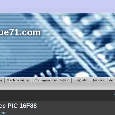
que71.com
ue
Machine vision
Programmations Python
Logiciels
Théories
Micr
ec PIC 16F88
Julien