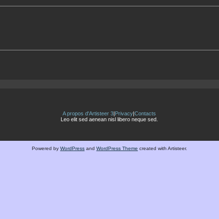
A propos d'Artisteer 3
|
Privacy
|
Contacts
Leo elit sed aenean nisl libero neque sed.
Powered by
WordPress
and
WordPress Theme
created with Artisteer.