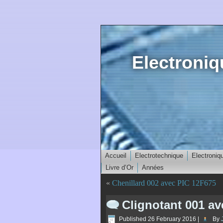
Electroni
Accueil
Electrotechnique
Electroniq
Livre d’Or
Années
«
Chenillard 002 avec PIC 12F675
Clignotant 001 av
Published
26 February 2016
|
By