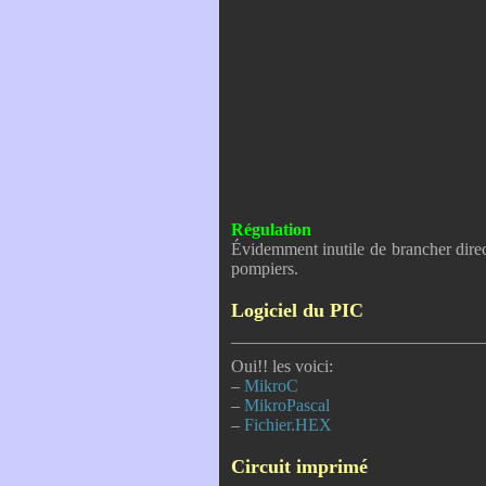
Régulation
Évidemment inutile de brancher direc
pompiers.
Logiciel du PIC
Oui!! les voici:
–
MikroC
–
MikroPascal
–
Fichier.HEX
Circuit imprimé