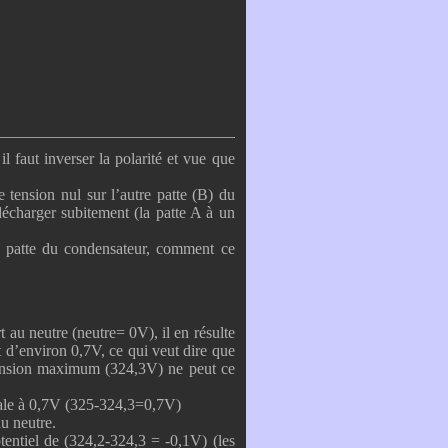
 faut inverser la polarité et vue que
 tension nul sur l’autre patte (B) du
décharger subitement (la patte A à un
la patte du condensateur, comment ce
t au neutre (neutre= 0V), il en résulte
st d’environ 0,7V, ce qui veut dire que
 tension maximum (324,3V) ne peut ce
égale à 0,7V (325-324,3=0,7V)
au neutre.
otentiel de (324,2-324,3 = -0,1V) (les