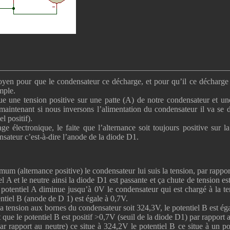
yen pour que le condensateur ce décharge, et pour qu’il ce décharge il
mple.
 une tension positive sur une patte (A) de notre condensateur et une
 maintenant si nous inversons l’alimentation du condensateur il va se 
l positif).
e électronique, le faite que l’alternance soit toujours positive sur 
nsateur c’est-à-dire l’anode de la diode D1.
um (alternance positive) le condensateur lui suis la tension, par rappor
el A et le neutre ainsi la diode D1 est passante et ça chute de tension e
le potentiel A diminue jusqu’à 0V le condensateur qui est chargé à la
entiel B (anode de D 1) est égale à 0,7V.
la tension aux bornes du condensateur soit 324,3V, le potentiel B est 
 que le potentiel B est positif >0,7V (seuil de la diode D1) par rapport 
ar rapport au neutre) ce situe à 324,2V le potentiel B ce situe à un p