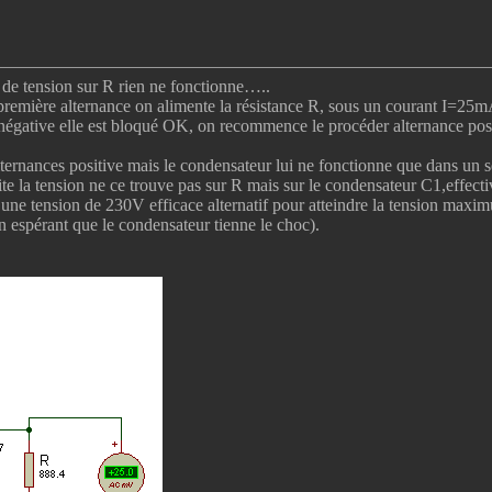
 de tension sur R rien ne fonctionne…..
première alternance on alimente la résistance R, sous un courant I=25
négative elle est bloqué OK, on recommence le procéder alternance posi
alternances positive mais le condensateur lui ne fonctionne que dans un s
te la tension ne ce trouve pas sur R mais sur le condensateur C1,effec
une tension de 230V efficace alternatif pour atteindre la tension maximu
espérant que le condensateur tienne le choc).