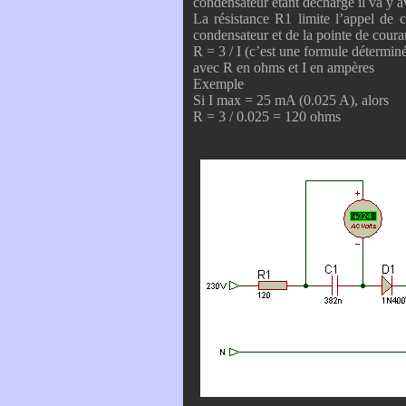
condensateur étant déchargé il va y 
La résistance R1 limite l’appel de 
condensateur et de la pointe de coura
R = 3 / I (c’est une formule détermin
avec R en ohms et I en ampères
Exemple
Si I max = 25 mA (0.025 A), alors
R = 3 / 0.025 = 120 ohms