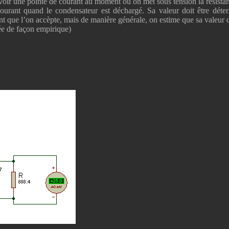
avoir une pointe de courant au moment ou on met sous tension la résista
courant quand le condensateur est déchargé. Sa valeur doit être déte
nt que l’on accèpte, mais de manière générale, on estime que sa valeur do
ée de façon empirique)