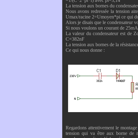
=1/(C*2*pi*f) avec pi=3,14
La tension aux bornes du condensateu
Nous avons redressée la tension ain
Umax/racine 2=Umoyen*pi ce qui do
Alors je disais que le condensateur 
Si nous voulons un courant de 25m
La valeur du condensateur est de 
C=382nF
La tension aux bornes de la résista
Ce qui nous donne :
Regardons attentivement le montage e
tension qui va être aux borne de n