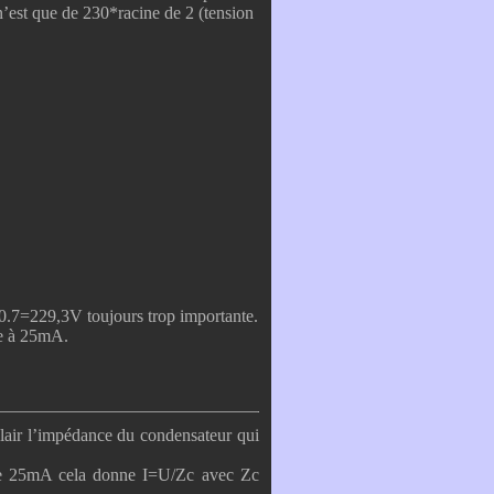
’est que de 230*racine de 2 (tension
0-0.7=229,3V toujours trop importante.
nce à 25mA.
 clair l’impédance du condensateur qui
 de 25mA cela donne I=U/Zc avec Zc