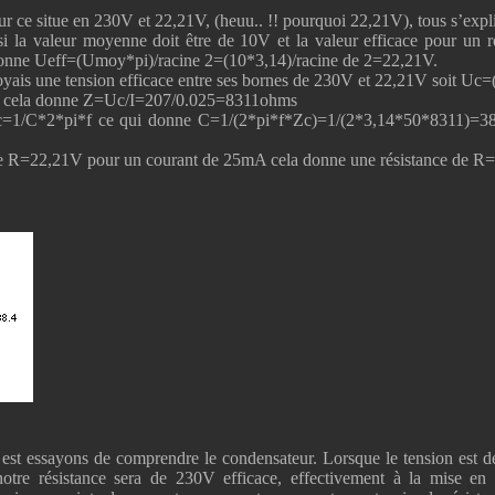
r ce situe en 230V et 22,21V, (heuu.. !! pourquoi 22,21V), tous s’ex
si la valeur moyenne doit être de 10V et la valeur efficace pour un r
nne Ueff=(Umoy*pi)/racine 2=(10*3,14)/racine de 2=22,21V.
voyais une tension efficace entre ses bornes de 230V et 22,21V soit Uc
A cela donne Z=Uc/I=207/0.025=8311ohms
Zc=1/C*2*pi*f ce qui donne C=1/(2*pi*f*Zc)=1/(2*3,14*50*8311)=382
nce R=22,21V pour un courant de 25mA cela donne une résistance de 
st essayons de comprendre le condensateur. Lorsque le tension est déc
otre résistance sera de 230V efficace, effectivement à la mise en