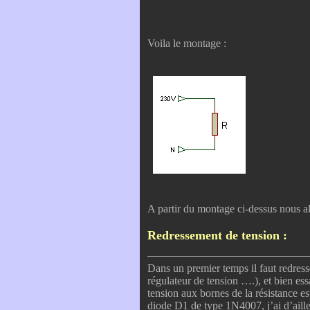
Voila le montage :
A partir du montage ci-dessus nous al
Redressement de tension :
Dans un premier temps il faut redress
régulateur de tension ….), et bien es
tension aux bornes de la résistance est
diode D1 de type 1N4007, j’ai d’aille