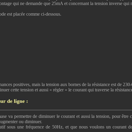
 montage qui ne demande que 25mA et concernant la tension inverse qui n
ode est placée comme ci-dessous.
rnances positives, mais la tension aux bornes de la résistance est de 23
uer cette tension et aussi « régler » le courant qui traverse la résista
ur de ligne :
ase va permettre de diminuer le courant et aussi la tension, pour être
 augmenter ou diminuer.
rnatif sous une fréquence de 50Hz, et que nous voulons un courant