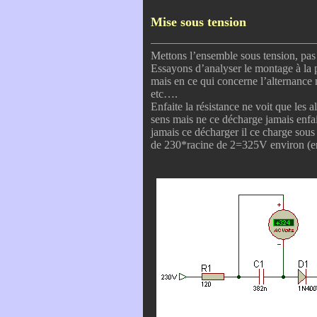
Mise sous tension
Mettons l’ensemble sous tension, pas
Essayons d’analyser le montage à la 
mais en ce qui concerne l’alternance 
etc….
Enfaite la résistance ne voit que les 
sens mais ne ce décharge jamais enfai
jamais ce décharger il ce charge sous 
de 230*racine de 2=325V environ (en 