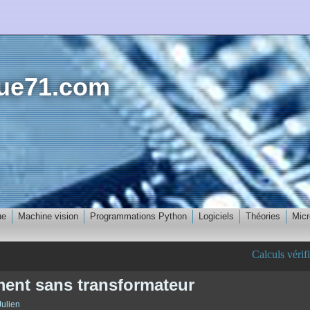
que71.com
ue
Machine vision
Programmations Python
Logiciels
Théories
Micr
Calculs vérif
ment sans transformateur
Julien