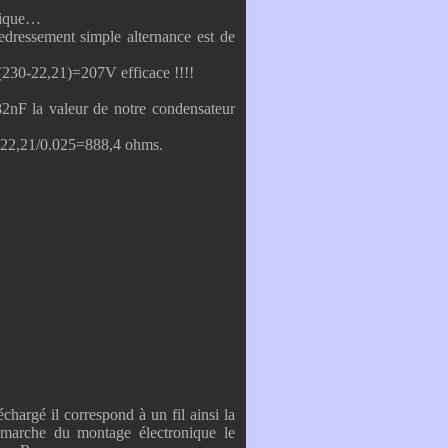
plique…
edressement simple alternance est de
=(230-22,21)=207V efficace !!!!
nF la valeur de notre condensateur
R=22,21/0.025=888,4 ohms.
hargé il correspond à un fil ainsi la
 marche du montage électronique le