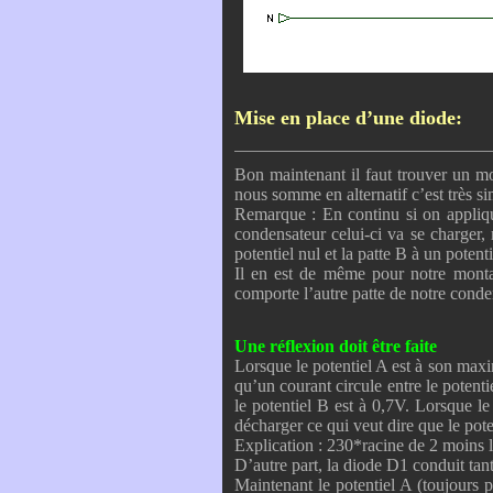
Mise en place d’une diode:
Bon maintenant il faut trouver un mo
nous somme en alternatif c’est très si
Remarque : En continu si on applique
condensateur celui-ci va se charger,
potentiel nul et la patte B à un potentie
Il en est de même pour notre montag
comporte l’autre patte de notre conde
Une réflexion doit être faite
Lorsque le potentiel A est à son maxim
qu’un courant circule entre le potenti
le potentiel B est à 0,7V. Lorsque 
décharger ce qui veut dire que le pot
Explication : 230*racine de 2 moins 
D’autre part, la diode D1 conduit tant
Maintenant le potentiel A (toujours p