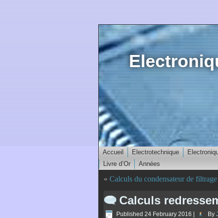
Electroni
Accueil
Electrotechnique
Electroniq
Livre d’Or
Années
«
Calculs du condensateur de filtrage
Calculs redresse
Published
24 February 2016
|
By