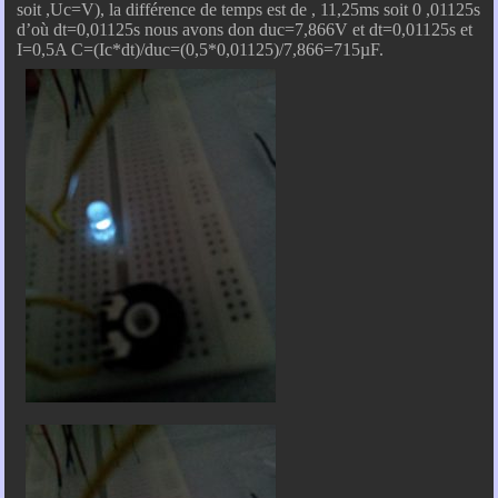
soit ,Uc=V), la différence de temps est de , 11,25ms soit 0 ,01125s
d’où dt=0,01125s nous avons don duc=7,866V et dt=0,01125s et
I=0,5A C=(Ic*dt)/duc=(0,5*0,01125)/7,866=715µF.