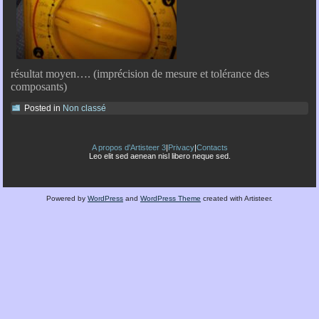
résultat moyen…. (imprécision de mesure et tolérance des
composants)
Posted in
Non classé
A propos d'Artisteer 3
|
Privacy
|
Contacts
Leo elit sed aenean nisl libero neque sed.
Powered by
WordPress
and
WordPress Theme
created with Artisteer.