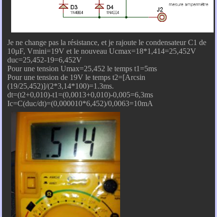
Je ne change pas la résistance, et je rajoute le condensateur C1 de
10µF, Vmini=19V et le nouveau Ucmax=18*1,414=25,452V
duc=25,452-19=6,452V
Pour une tension Umax=25,452 le temps t1=5ms
Pour une tension de 19V le temps t2=[Arcsin
(19/25,452)]/(2*3,14*100)=1.3ms.
dt=(t2+0,010)-t1=(0,0013+0,010)-0,005=6,3ms
Ic=C(duc/dt)=(0,000010*6,452)/0,0063=10mA