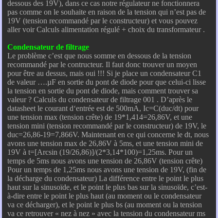
dessous des 19V), dans ce cas notre régulateur ne fonctionnera
pas comme on le souhaite en raison de la tension qui n’est pas de
19V (tension recommandé par le constructeur) et vous pouvez
aller voir Calculs alimentation régulé + choix du transformateur .
Condensateur de filtrage
Le problème c’est que nous somme en dessous de la tension
recommandé par le contructeur. Il faut donc trouver un moyen
pour être au dessus, mais oui !!! Si je place un condensateur C1
de valeur ….µF en sortie du pont de diode pour que celui-ci lisse
la tension en sortie du pont de diode, mais comment trouver sa
valeur ? Calculs du condensateur de filtrage 001 . D’après le
datasheet le courant d‘entrée est de 500mA, Ic=C(duc/dt) pour
une tension max (tension crête) de 19*1,414=26,86V, et une
tension mini (tension recommandé par le constructeur) de 19V, le
duc=26,86-19=7,866V. Maintenant en ce qui concerne le dt, nous
avons une tension max de 26,86V à 5ms, et une tension mini de
19V à t=[Arcsin (19/26,86)]/(2*3,14*100)=1,25ms. Pour un
temps de 5ms nous avons une tension de 26,86V (tension crête)
Pour un temps de 1,25ms nous avons une tension de 19V, (fin de
la décharge du condensateur) La différence entre le point le plus
haut sur la sinusoïde, et le point le plus bas sur la sinusoïde, c’est-
à-dire entre le point le plus haut (au moment ou le condensateur
va ce décharger), et le point le plus bs (au moment ou la tension
va ce retrouver « nez à nez » avec la tension du condensateur ms