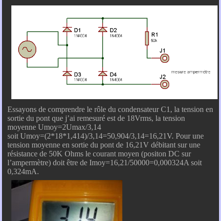
Essayons de comprendre le rôle du condensateur C1, la tension en
sortie du pont que j’ai remesuré est de 18Vrms, la tension
moyenne Umoy=2Umax/3,14
soit Umoy=(2*18*1,414)/3,14=50,904/3,14=16,21V. Pour une
tension moyenne en sortie du pont de 16,21V débitant sur une
résistance de 50K Ohms le courant moyen (positon DC sur
l’ampermètre) doit être de Imoy=16,21/50000=0,000324A soit
0,324mA.