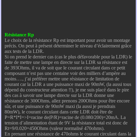
Résistance Rp
Le choix de la résistance Rp est important pour avoir un montage
précis. On peut à présent déterminer le niveau d’éclairement grâce
aux tests de la LDR.
Si on prend le dernier cas (cas le plus défavorable pour la LDR) le
faite de mettre une lampe en directe sur la LDR sa résistance est
de 393Ohms, il va de soit que le courant circulant dans ce petit
composant n’est pas une centaine voir des milliers d’ampère au
moins…., j’ai préférer mettre une résistance de limitation de
courant car la LDR a une puissance maxi de 90mW, (la aussi tous
dépend du constructeur attention !!), je me suis placé dans le pire
des cas à savoir une lampe directe sur la LDR donne une
résistance de 300Ohms, allez prenons 200Ohms pour être encore
sûr, et une puissance de 90mW maxi (la aussi je prendrais
80mW), le courant circulant dans cette LDR doit être de
P=R*I*I=>I=racine de(P/R)=racine de (0.080/200)=20mA. La
tension d’alimentation étant de 9V la résistance total est donc de
Rt=9/0.020=450Ohms (valeur normalisé 470ohms).
En prenant une résistance de 470ohms le courant circulant dans la