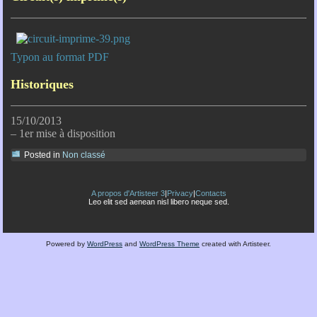
Typon au format PDF
Historiques
15/10/2013
– 1er mise à disposition
Posted in
Non classé
A propos d'Artisteer 3
|
Privacy
|
Contacts
Leo elit sed aenean nisl libero neque sed.
Powered by
WordPress
and
WordPress Theme
created with Artisteer.