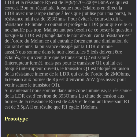
LDR et la résistance Rp est de I=(9/(470+200)=13mA ce qui est
correct. Bon on récapitule, lorsque nous éclairons en direct la
LDR avec une lampe (lampe à leds que j’utilise pour ma parts), la
résistance mini est de 393Ohms. Pour éviter le court-circuit la
résistance RP limite le courant et protège la LDR pour que celle-ci
ne chauffe pas trop. Maintenant pas besoin de ce poser la question
lorsque la LDR est plongé dans le noir absolu car la résistance est
de l’ordre du Mohm ce qui entraine fortement une diminution de
courant et ainsi la puissance dissipé par la LDR diminue
aussi.Nous somme dans le noir absolu, les 5 leds doivent être
éclairés, ce qui veut dire que le transistor Q2 est saturé
(interrupteur fermé), mais pas pour le transistor Q1 qui lui est
bloqué (interrupteur ouvert), le transistor Q1 est bloqué en raison
de la résistance interne de la LDR qui est de l’ordre de 2MOhms,
la tension aux bornes de Rp est d’environ 2mV (pas assez pour
venir sature le transistor Q1).
Si maintenant nous somme dans une zone lumineuse, la résistance
de la LDR est d’environ de 393Ohms La chute de tension aux
bornes de la résistance Rp est de 4.9V et le courant traversant R1
est de 3,5µA il en résulte que R1 égale 1Mohms.
Prototype